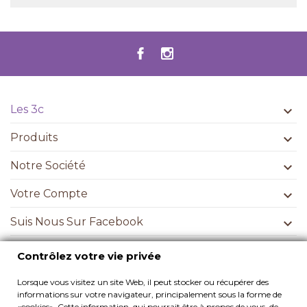
Les 3c

Produits

Notre Société

Votre Compte

Suis Nous Sur Facebook

Contrôlez votre vie privée
Contrôlez votre vie privée
Lorsque vous visitez un site Web, il peut stocker ou récupérer des
informations sur votre navigateur, principalement sous la forme de
S’ABONNER
«cookies». Cette information, qui pourrait être à propos de vous, de