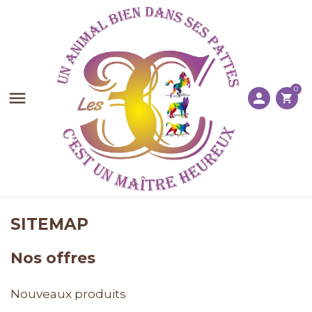
0

person
shopping_cart
SITEMAP
Nos offres
Nouveaux produits