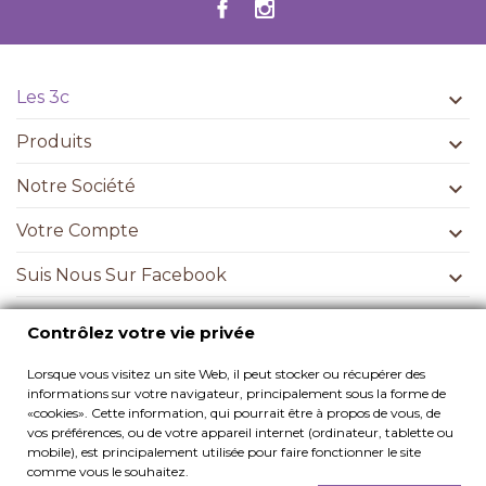
Les 3c

Produits

Notre Société

Votre Compte

Suis Nous Sur Facebook

Contrôlez votre vie privée
Contrôlez votre vie privée
Lorsque vous visitez un site Web, il peut stocker ou récupérer des
informations sur votre navigateur, principalement sous la forme de
S’ABONNER
«cookies». Cette information, qui pourrait être à propos de vous, de
vos préférences, ou de votre appareil internet (ordinateur, tablette ou
mobile), est principalement utilisée pour faire fonctionner le site
comme vous le souhaitez.