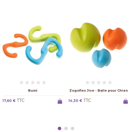
Zogoflex Jive - Balle pour Chien
Tux
TTC
TTC
14,30 €
24,20 €