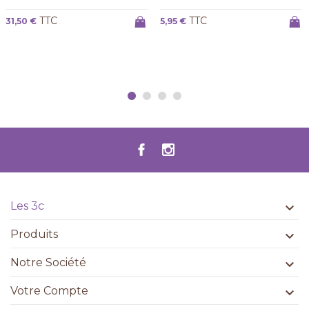
TTC
TTC
31,50 €
5,95 €
Les 3c

Produits

Notre Société

Votre Compte
