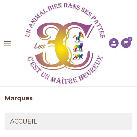
0

person
shopping_cart
Marques
ACCUEIL