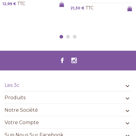
TTC
12,99 €
TTC
21,30 €
Les 3c

Produits

Notre Société

Votre Compte

Suis Nous Sur Facebook
